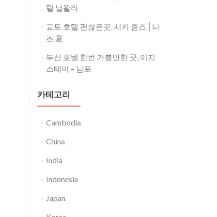
텔 닐왈라
교토 호텔 괜찮은곳, 시키 홈즈⎪나
츠 夏
부산 호텔 한번 가볼만한 곳, 이지
스테이 – 남포
카테고리
Cambodia
China
India
Indonesia
Japan
Korea