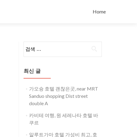
콘
텐
Home
츠
로
바
로
검
가
색:
기
최신 글
가오슝 호텔 괜찮은곳, near MRT
Sanduo shopping Dist street
double A
카비테 여행, 원 세레나타 호텔 바
쿠르
알루트가마 호텔 가성비 최고, 호