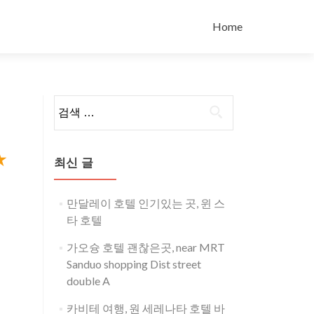
콘
텐
Home
츠
로
바
로
검
가
색:
기
★
최신 글
만달레이 호텔 인기있는 곳, 윈 스
타 호텔
가오슝 호텔 괜찮은곳, near MRT
Sanduo shopping Dist street
double A
카비테 여행, 원 세레나타 호텔 바