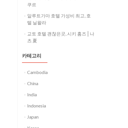
쿠르
알루트가마 호텔 가성비 최고, 호
텔 닐왈라
교토 호텔 괜찮은곳, 시키 홈즈⎪나
츠 夏
카테고리
Cambodia
China
India
Indonesia
Japan
Korea