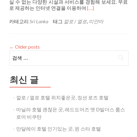
실 수 없는 다양한 시설과 서비스를 경험해 보세요. 무료
Read
로 제공하는 인터넷 연결을 이용하여
[…]
more
about
카테고리
Sri Lanka
태그
깔로 / 껄로
,
미얀마
깔
로
/
껄
←
Older posts
로
검
호
색:
텔
위
치
최신 글
좋
은
곳,
깔로 / 껄로 호텔 위치좋은곳, 정션 로즈 호텔
정
션
마닐라 호텔 괜찮은 곳, 레드도어즈 앳 D빌더스 룸스
로
로어 비쿠탄
즈
호
만달레이 호텔 인기있는 곳, 윈 스타 호텔
텔