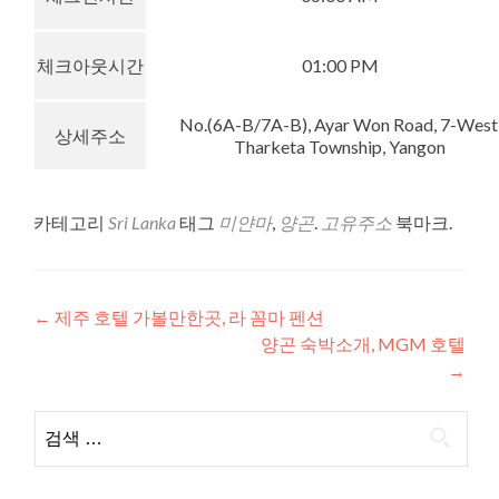
체크아웃시간
01:00 PM
No.(6A-B/7A-B), Ayar Won Road, 7-West
상세주소
Tharketa Township, Yangon
카테고리
Sri Lanka
태그
미얀마
,
양곤
.
고유주소
북마크.
글
←
제주 호텔 가볼만한곳, 라 꼼마 펜션
양곤 숙박소개, MGM 호텔
내
→
비
검
게
색:
이