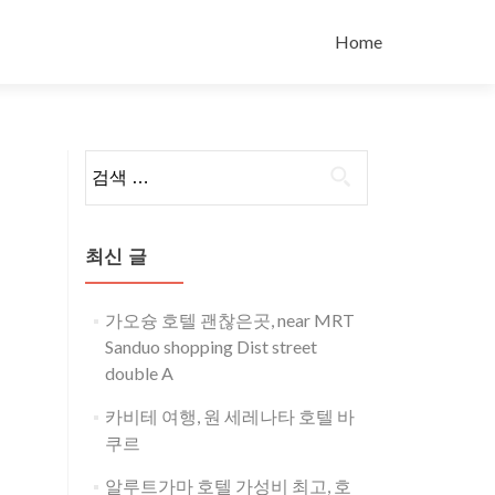
콘
텐
Home
츠
로
바
로
검
가
색:
기
최신 글
가오슝 호텔 괜찮은곳, near MRT
Sanduo shopping Dist street
double A
카비테 여행, 원 세레나타 호텔 바
쿠르
알루트가마 호텔 가성비 최고, 호