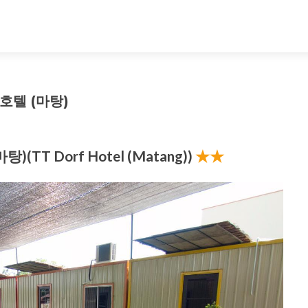
호텔 (마탕)
)(TT Dorf Hotel (Matang))
★★