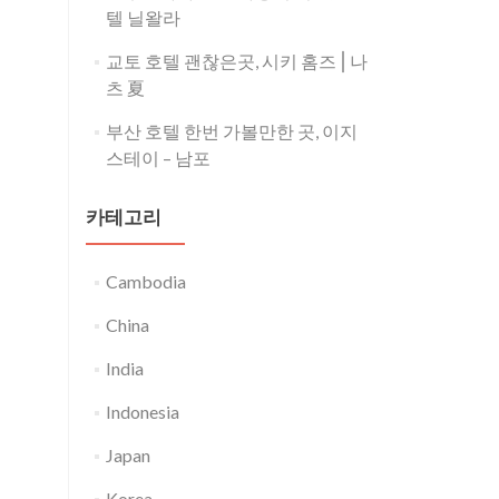
텔 닐왈라
교토 호텔 괜찮은곳, 시키 홈즈⎪나
츠 夏
부산 호텔 한번 가볼만한 곳, 이지
스테이 – 남포
카테고리
Cambodia
China
India
Indonesia
Japan
Korea