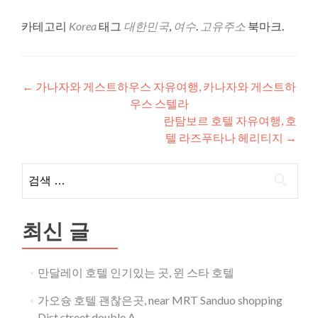
카테고리
Korea
태그
대한민국
,
여수
.
고유주소
북마크.
글
←
가나자와 게스트하우스 자유여행, 카나자와 게스트하
우스 스텔라
내
란탐보르 호텔 자유여행, 호
비
텔 라즈푸타나 헤리티지
→
게
검
이
색:
션
최신 글
만달레이 호텔 인기있는 곳, 윈 스타 호텔
가오슝 호텔 괜찮은곳, near MRT Sanduo shopping
Dist street double A