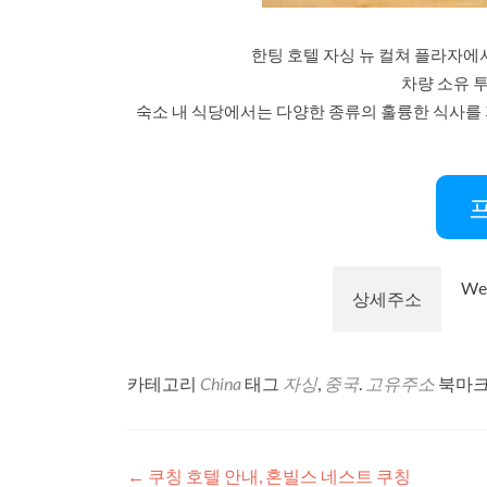
한팅 호텔 자싱 뉴 컬쳐 플라자에
차량 소유 
숙소 내 식당에서는 다양한 종류의 훌륭한 식사를
Wes
상세주소
카테고리
China
태그
자싱
,
중국
.
고유주소
북마크
글
←
쿠칭 호텔 안내, 혼빌스 네스트 쿠칭