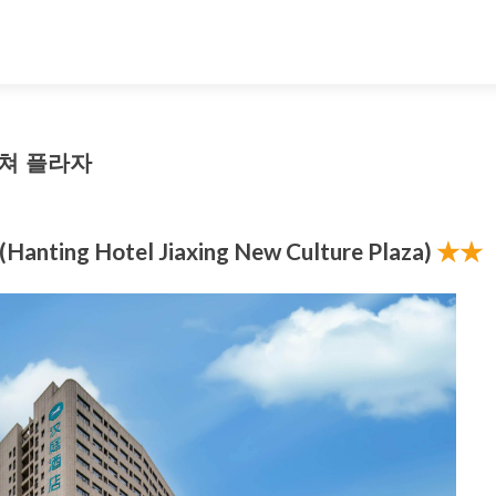
컬쳐 플라자
ng Hotel Jiaxing New Culture Plaza)
★★