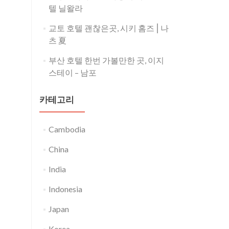
텔 닐왈라
교토 호텔 괜찮은곳, 시키 홈즈⎪나
츠 夏
부산 호텔 한번 가볼만한 곳, 이지
스테이 – 남포
카테고리
Cambodia
China
India
Indonesia
Japan
Korea