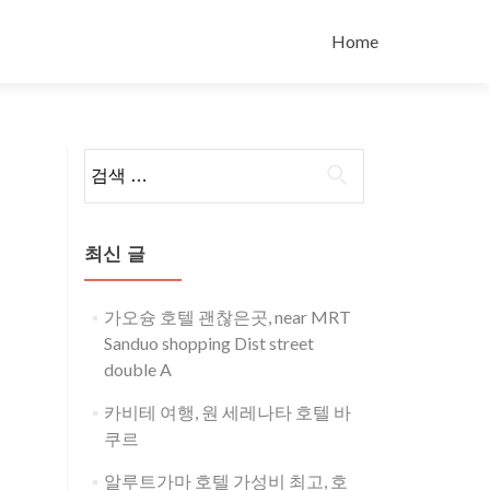
콘
텐
Home
츠
로
바
로
검
가
색:
기
최신 글
가오슝 호텔 괜찮은곳, near MRT
Sanduo shopping Dist street
double A
카비테 여행, 원 세레나타 호텔 바
쿠르
알루트가마 호텔 가성비 최고, 호