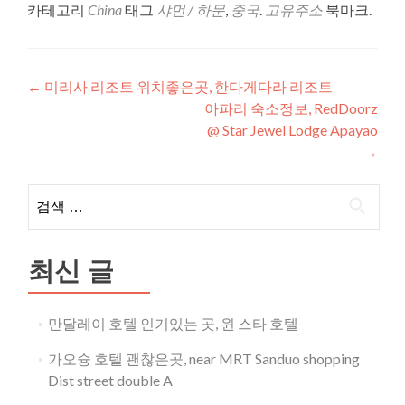
카테고리
China
태그
샤먼 / 하문
,
중국
.
고유주소
북마크.
글
←
미리사 리조트 위치좋은곳, 한다게다라 리조트
아파리 숙소정보, RedDoorz
내
@ Star Jewel Lodge Apayao
비
→
게
검
이
색:
션
최신 글
만달레이 호텔 인기있는 곳, 윈 스타 호텔
가오슝 호텔 괜찮은곳, near MRT Sanduo shopping
Dist street double A