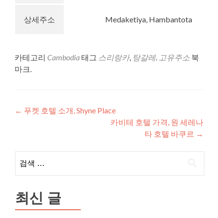
상세주소
Medaketiya, Hambantota
카테고리
Cambodia
태그
스리랑카
,
탕갈레
.
고유주소
북
마크.
글
←
푸켓 호텔 소개, Shyne Place
카비테 호텔 가격, 원 세레나
내
타 호텔 바쿠르
→
비
검
게
색:
이
션
최신 글